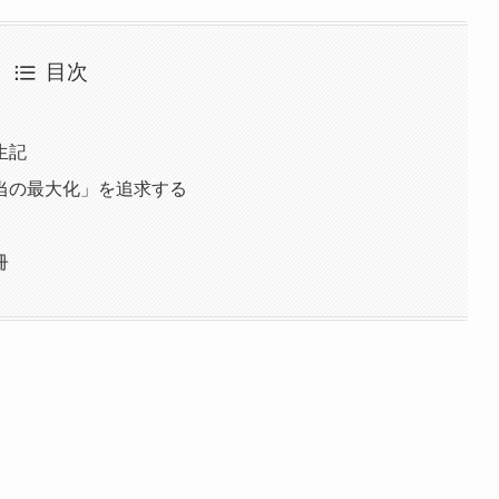
目次
生記
当の最大化」を追求する
冊