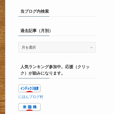
当ブログ内検索
過去記事（月別）
過
去
記
事
人気ランキング参加中。応援（クリッ
（月
別）
ク）が励みになります。
にほんブログ村