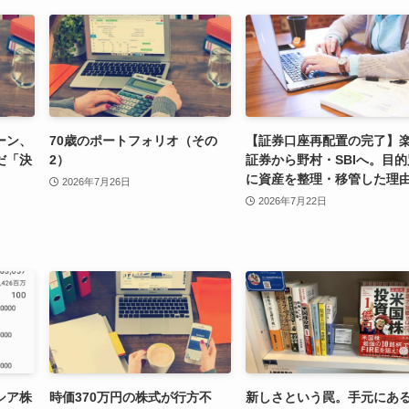
ーン、
70歳のポートフォリオ（その
【証券口座再配置の完了】
だ「決
2）
証券から野村・SBIへ。目的
に資産を整理・移管した理
2026年7月26日
2026年7月22日
シア株
時価370万円の株式が行方不
新しさという罠。手元にあ