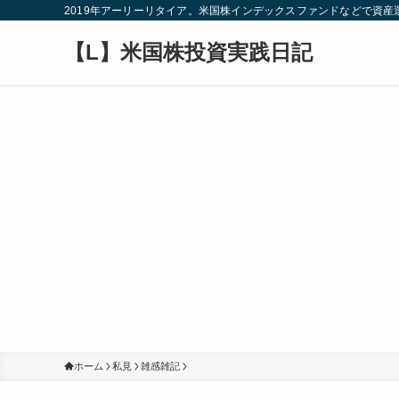
2019年アーリーリタイア。米国株インデックスファンドなどで資
【L】米国株投資実践日記
ホーム
私見
雑感雑記