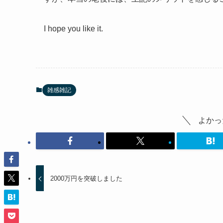
I hope you like it.
雑感雑記
よかっ
2000万円を突破しました