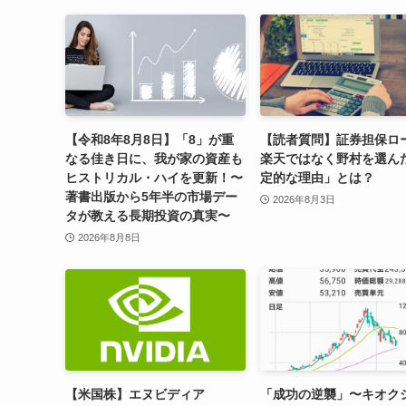
【令和8年8月8日】「8」が重
【読者質問】証券担保ロ
なる佳き日に、我が家の資産も
楽天ではなく野村を選ん
ヒストリカル・ハイを更新！〜
定的な理由」とは？
著書出版から5年半の市場デー
2026年8月3日
タが教える長期投資の真実〜
2026年8月8日
【米国株】エヌビディア
「成功の逆襲」〜キオク