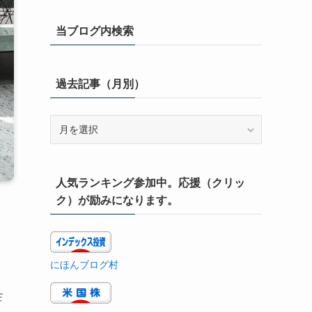
当ブログ内検索
過去記事（月別）
過
去
記
事
人気ランキング参加中。応援（クリッ
（月
別）
ク）が励みになります。
にほんブログ村
住