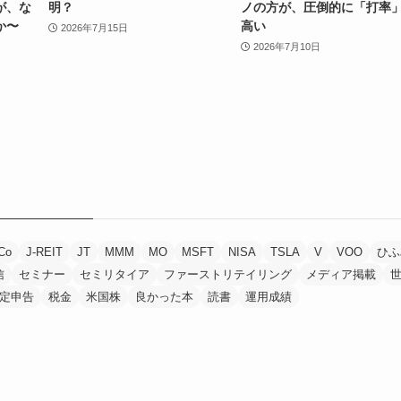
が、な
明？
ノの方が、圧倒的に「打率
か〜
高い
2026年7月15日
2026年7月10日
Co
J-REIT
JT
MMM
MO
MSFT
NISA
TSLA
V
VOO
ひふ
信
セミナー
セミリタイア
ファーストリテイリング
メディア掲載
定申告
税金
米国株
良かった本
読書
運用成績