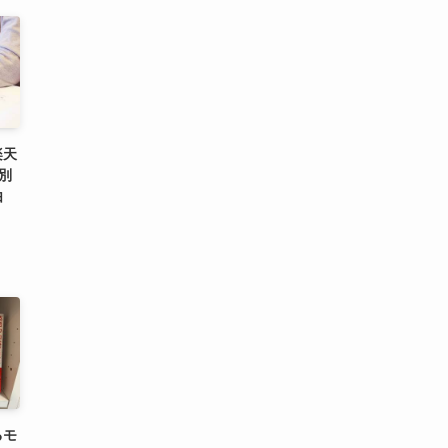
楽天
別
由
るモ