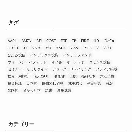
タグ
AAPL
AMZN
BTI
COST
ETF
FB
FIRE
HD
iDeCo
J-REIT
JT
MMM
MO
MSFT
NISA
TSLA
V
VOO
ひふみ投信
インデックス投資
インフラファンド
ウォーレン・バフェット
オフ会
オーディオ
コモンズ投信
セミナー
セミリタイア
ファーストリテイリング
メディア掲載
世界一周旅行
個人型DC
個別株
出版
売れた本
大江英樹
投資信託
日本株
最強の10銘柄
株主総会
確定申告
税金
米国株
良かった本
読書
運用成績
カテゴリー