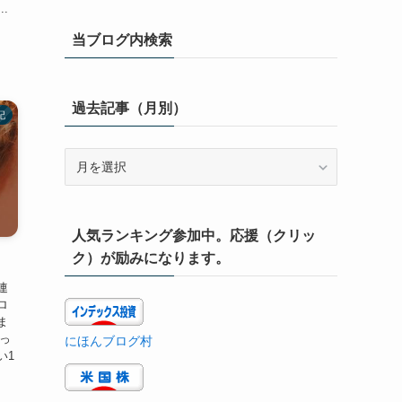
.
当ブログ内検索
過去記事（月別）
記
過
去
記
事
人気ランキング参加中。応援（クリッ
（月
別）
ク）が励みになります。
連
ロ
ま
減っ
にほんブログ村
い1