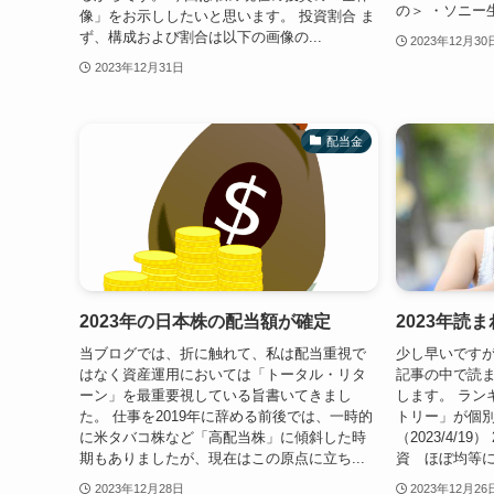
の＞ ・ソニー
像」をお示ししたいと思います。 投資割合 ま
ず、構成および割合は以下の画像の...
2023年12月30
2023年12月31日
配当金
2023年の日本株の配当額が確定
2023年読
当ブログでは、折に触れて、私は配当重視で
少し早いですが
はなく資産運用においては「トータル・リタ
記事の中で読
ーン」を最重要視している旨書いてきまし
します。 ラン
た。 仕事を2019年に辞める前後では、一時的
トリー」が個
に米タバコ株など「高配当株」に傾斜した時
（2023/4/1
期もありましたが、現在はこの原点に立ち...
資 ほぼ均等に揃え
2023年12月28日
2023年12月26