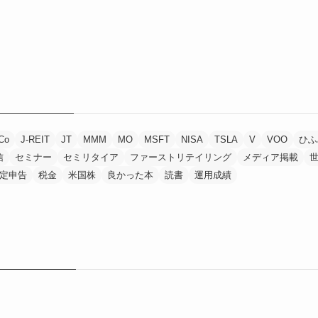
Co
J-REIT
JT
MMM
MO
MSFT
NISA
TSLA
V
VOO
ひふ
信
セミナー
セミリタイア
ファーストリテイリング
メディア掲載
定申告
税金
米国株
良かった本
読書
運用成績