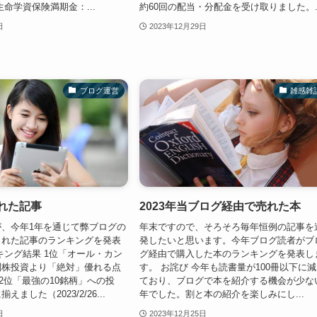
生命学資保険満期金：...
約60回の配当・分配金を受け取りました。..
日
2023年12月29日
ブログ運営
雑感雑
まれた記事
2023年当ブログ経由で売れた本
、今年1年を通じて弊ブログの
年末ですので、そろそろ毎年恒例の記事を
まれた記事のランキングを発表
発したいと思います。今年ブログ読者がブ
キング結果 1位「オール・カン
グ経由で購入した本のランキングを発表し
別株投資より「絶対」優れる点
す。 お詫び 今年も読書量が100冊以下に
9） 2位「最強の10銘柄」への投
ており、ブログで本を紹介する機会が少な
ました（2023/2/26...
年でした。割と本の紹介を楽しみにし...
日
2023年12月25日