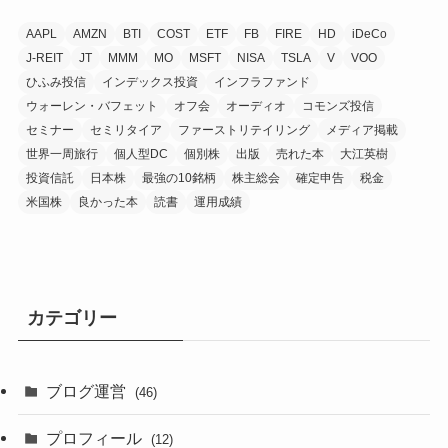
AAPL
AMZN
BTI
COST
ETF
FB
FIRE
HD
iDeCo
J-REIT
JT
MMM
MO
MSFT
NISA
TSLA
V
VOO
ひふみ投信
インデックス投資
インフラファンド
ウォーレン・バフェット
オフ会
オーディオ
コモンズ投信
セミナー
セミリタイア
ファーストリテイリング
メディア掲載
世界一周旅行
個人型DC
個別株
出版
売れた本
大江英樹
投資信託
日本株
最強の10銘柄
株主総会
確定申告
税金
米国株
良かった本
読書
運用成績
カテゴリー
ブログ運営
(46)
プロフィール
(12)