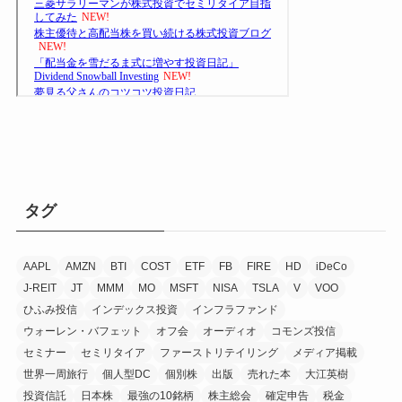
タグ
AAPL
AMZN
BTI
COST
ETF
FB
FIRE
HD
iDeCo
J-REIT
JT
MMM
MO
MSFT
NISA
TSLA
V
VOO
ひふみ投信
インデックス投資
インフラファンド
ウォーレン・バフェット
オフ会
オーディオ
コモンズ投信
セミナー
セミリタイア
ファーストリテイリング
メディア掲載
世界一周旅行
個人型DC
個別株
出版
売れた本
大江英樹
投資信託
日本株
最強の10銘柄
株主総会
確定申告
税金