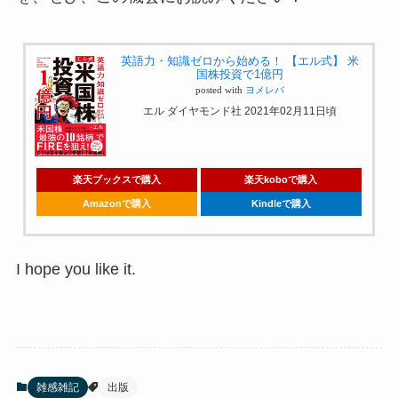
英語力・知識ゼロから始める！ 【エル式】 米
国株投資で1億円
posted with
ヨメレバ
エル ダイヤモンド社 2021年02月11日頃
楽天ブックスで購入
楽天koboで購入
Amazonで購入
Kindleで購入
I hope you like it.
雑感雑記
出版