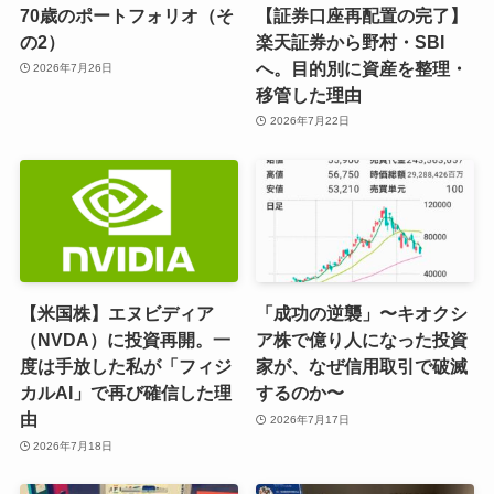
70歳のポートフォリオ（そ
【証券口座再配置の完了】
の2）
楽天証券から野村・SBI
へ。目的別に資産を整理・
2026年7月26日
移管した理由
2026年7月22日
【米国株】エヌビディア
「成功の逆襲」〜キオクシ
（NVDA）に投資再開。一
ア株で億り人になった投資
度は手放した私が「フィジ
家が、なぜ信用取引で破滅
カルAI」で再び確信した理
するのか〜
由
2026年7月17日
2026年7月18日