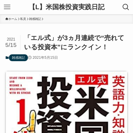
【L】米国株投資実践日記
ホーム
私見
雑感雑記
「エル式」が3ヵ月連続で“売れて
2021
5/15
いる投資本”にランクイン！
2021年5月15日
雑感雑記