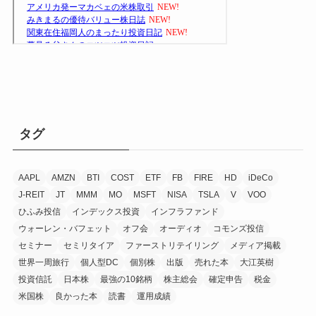
タグ
AAPL
AMZN
BTI
COST
ETF
FB
FIRE
HD
iDeCo
J-REIT
JT
MMM
MO
MSFT
NISA
TSLA
V
VOO
ひふみ投信
インデックス投資
インフラファンド
ウォーレン・バフェット
オフ会
オーディオ
コモンズ投信
セミナー
セミリタイア
ファーストリテイリング
メディア掲載
世界一周旅行
個人型DC
個別株
出版
売れた本
大江英樹
投資信託
日本株
最強の10銘柄
株主総会
確定申告
税金
米国株
良かった本
読書
運用成績