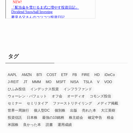
タグ
AAPL
AMZN
BTI
COST
ETF
FB
FIRE
HD
iDeCo
J-REIT
JT
MMM
MO
MSFT
NISA
TSLA
V
VOO
ひふみ投信
インデックス投資
インフラファンド
ウォーレン・バフェット
オフ会
オーディオ
コモンズ投信
セミナー
セミリタイア
ファーストリテイリング
メディア掲載
世界一周旅行
個人型DC
個別株
出版
売れた本
大江英樹
投資信託
日本株
最強の10銘柄
株主総会
確定申告
税金
米国株
良かった本
読書
運用成績