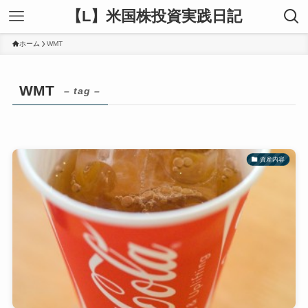
【L】米国株投資実践日記
ホーム
WMT
WMT
– tag –
資産内容