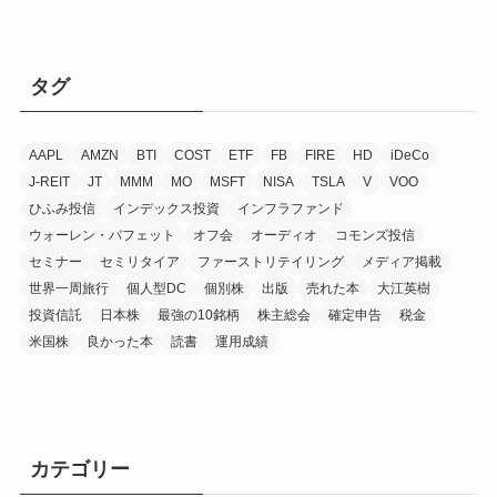
タグ
AAPL
AMZN
BTI
COST
ETF
FB
FIRE
HD
iDeCo
J-REIT
JT
MMM
MO
MSFT
NISA
TSLA
V
VOO
ひふみ投信
インデックス投資
インフラファンド
ウォーレン・バフェット
オフ会
オーディオ
コモンズ投信
セミナー
セミリタイア
ファーストリテイリング
メディア掲載
世界一周旅行
個人型DC
個別株
出版
売れた本
大江英樹
投資信託
日本株
最強の10銘柄
株主総会
確定申告
税金
米国株
良かった本
読書
運用成績
カテゴリー