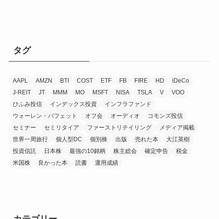
タグ
AAPL
AMZN
BTI
COST
ETF
FB
FIRE
HD
iDeCo
J-REIT
JT
MMM
MO
MSFT
NISA
TSLA
V
VOO
ひふみ投信
インデックス投資
インフラファンド
ウォーレン・バフェット
オフ会
オーディオ
コモンズ投信
セミナー
セミリタイア
ファーストリテイリング
メディア掲載
世界一周旅行
個人型DC
個別株
出版
売れた本
大江英樹
投資信託
日本株
最強の10銘柄
株主総会
確定申告
税金
米国株
良かった本
読書
運用成績