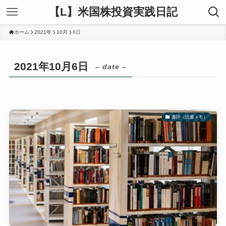
【L】米国株投資実践日記
ホーム
2021年
10月
6日
2021年10月6日
– date –
書評（読書メモ）