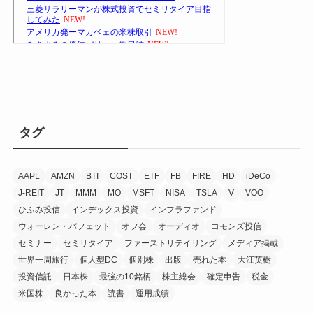
タグ
AAPL
AMZN
BTI
COST
ETF
FB
FIRE
HD
iDeCo
J-REIT
JT
MMM
MO
MSFT
NISA
TSLA
V
VOO
ひふみ投信
インデックス投資
インフラファンド
ウォーレン・バフェット
オフ会
オーディオ
コモンズ投信
セミナー
セミリタイア
ファーストリテイリング
メディア掲載
世界一周旅行
個人型DC
個別株
出版
売れた本
大江英樹
投資信託
日本株
最強の10銘柄
株主総会
確定申告
税金
米国株
良かった本
読書
運用成績