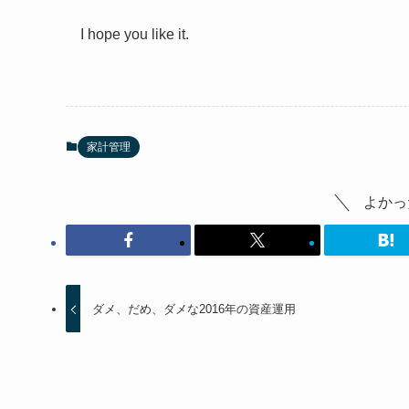
I hope you like it.
家計管理
よかっ
ダメ、だめ、ダメな2016年の資産運用