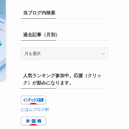
当ブログ内検索
過去記事（月別）
過
去
記
事
人気ランキング参加中。応援（クリッ
（月
別）
ク）が励みになります。
にほんブログ村