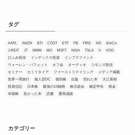
タグ
AAPL
AMZN
BTI
COST
ETF
FB
FIRE
HD
iDeCo
J-REIT
JT
MMM
MO
MSFT
NISA
TSLA
V
VOO
ひふみ投信
インデックス投資
インフラファンド
ウォーレン・バフェット
オフ会
オーディオ
コモンズ投信
セミナー
セミリタイア
ファーストリテイリング
メディア掲載
世界一周旅行
個人型DC
個別株
出版
売れた本
大江英樹
投資信託
日本株
最強の10銘柄
株主総会
確定申告
税金
米国株
良かった本
読書
運用成績
カテゴリー