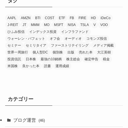
タグ
AAPL
AMZN
BTI
COST
ETF
FB
FIRE
HD
iDeCo
J-REIT
JT
MMM
MO
MSFT
NISA
TSLA
V
VOO
ひふみ投信
インデックス投資
インフラファンド
ウォーレン・バフェット
オフ会
オーディオ
コモンズ投信
セミナー
セミリタイア
ファーストリテイリング
メディア掲載
世界一周旅行
個人型DC
個別株
出版
売れた本
大江英樹
投資信託
日本株
最強の10銘柄
株主総会
確定申告
税金
米国株
良かった本
読書
運用成績
カテゴリー
ブログ運営
(46)