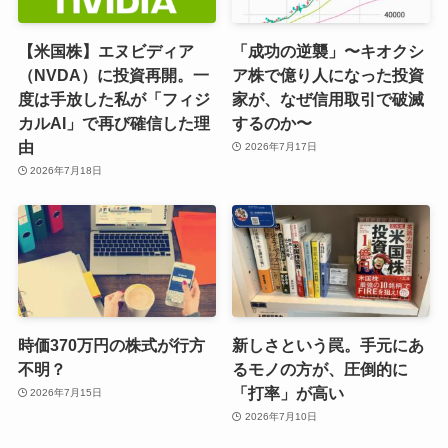
【米国株】エヌビディア
「成功の逆襲」〜キオクシ
（NVDA）に投資再開。一
ア株で億り人になった投資
度は手放した私が「フィジ
家が、なぜ信用取引で破滅
カルAI」で再び確信した理
するのか〜
由
2026年7月17日
2026年7月18日
時価370万円の株式が行方
新しさという罠。手元にあ
不明？
るモノの方が、圧倒的に
「打率」が高い
2026年7月15日
2026年7月10日