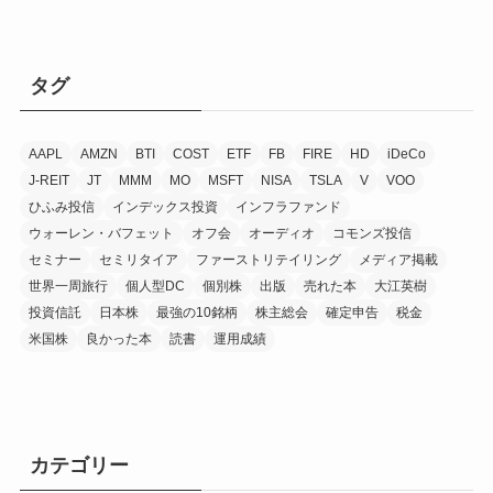
タグ
AAPL
AMZN
BTI
COST
ETF
FB
FIRE
HD
iDeCo
J-REIT
JT
MMM
MO
MSFT
NISA
TSLA
V
VOO
ひふみ投信
インデックス投資
インフラファンド
ウォーレン・バフェット
オフ会
オーディオ
コモンズ投信
セミナー
セミリタイア
ファーストリテイリング
メディア掲載
世界一周旅行
個人型DC
個別株
出版
売れた本
大江英樹
投資信託
日本株
最強の10銘柄
株主総会
確定申告
税金
米国株
良かった本
読書
運用成績
カテゴリー