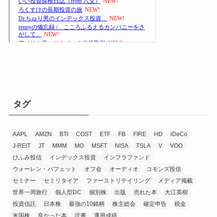
タグ
AAPL
AMZN
BTI
COST
ETF
FB
FIRE
HD
iDeCo
J-REIT
JT
MMM
MO
MSFT
NISA
TSLA
V
VOO
ひふみ投信
インデックス投資
インフラファンド
ウォーレン・バフェット
オフ会
オーディオ
コモンズ投信
セミナー
セミリタイア
ファーストリテイリング
メディア掲載
世界一周旅行
個人型DC
個別株
出版
売れた本
大江英樹
投資信託
日本株
最強の10銘柄
株主総会
確定申告
税金
米国株
良かった本
読書
運用成績