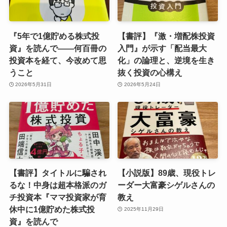
『5年で1億貯める株式投
【書評】『激・増配株投資
資』を読んで――何百冊の
入門』が示す「配当最大
投資本を経て、今改めて思
化」の論理と、逆境を生き
うこと
抜く投資の心構え
2026年5月31日
2026年5月24日
【書評】タイトルに騙され
【小説版】89歳、現役トレ
るな！中身は超本格派のガ
ーダー大富豪シゲルさんの
チ投資本『ママ投資家が育
教え
休中に1億貯めた株式投
2025年11月29日
資』を読んで