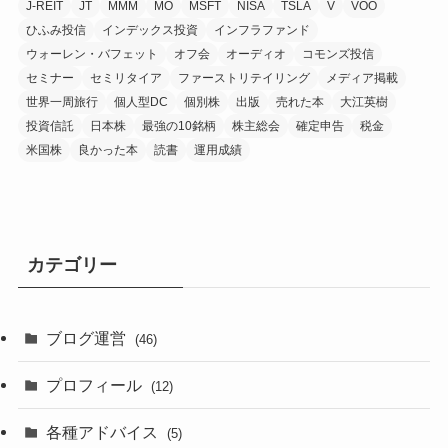
J-REIT
JT
MMM
MO
MSFT
NISA
TSLA
V
VOO
ひふみ投信
インデックス投資
インフラファンド
ウォーレン・バフェット
オフ会
オーディオ
コモンズ投信
セミナー
セミリタイア
ファーストリテイリング
メディア掲載
世界一周旅行
個人型DC
個別株
出版
売れた本
大江英樹
投資信託
日本株
最強の10銘柄
株主総会
確定申告
税金
米国株
良かった本
読書
運用成績
カテゴリー
ブログ運営
(46)
プロフィール
(12)
各種アドバイス
(5)