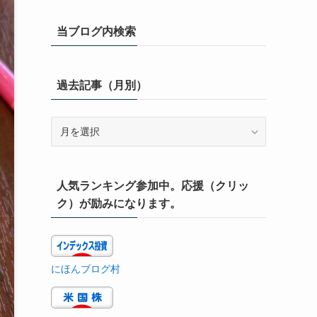
当ブログ内検索
過去記事（月別）
過
去
記
事
人気ランキング参加中。応援（クリッ
（月
別）
ク）が励みになります。
にほんブログ村