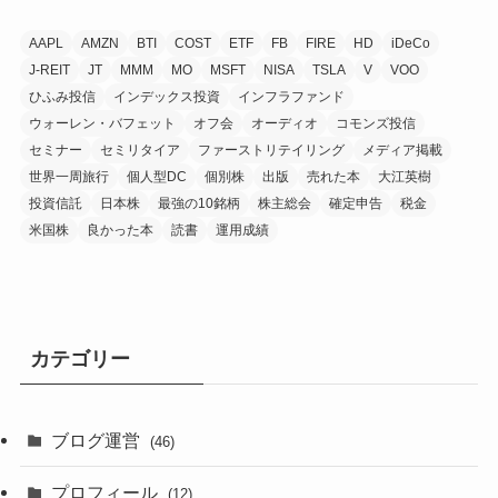
AAPL
AMZN
BTI
COST
ETF
FB
FIRE
HD
iDeCo
J-REIT
JT
MMM
MO
MSFT
NISA
TSLA
V
VOO
ひふみ投信
インデックス投資
インフラファンド
ウォーレン・バフェット
オフ会
オーディオ
コモンズ投信
セミナー
セミリタイア
ファーストリテイリング
メディア掲載
世界一周旅行
個人型DC
個別株
出版
売れた本
大江英樹
投資信託
日本株
最強の10銘柄
株主総会
確定申告
税金
米国株
良かった本
読書
運用成績
カテゴリー
ブログ運営
(46)
プロフィール
(12)