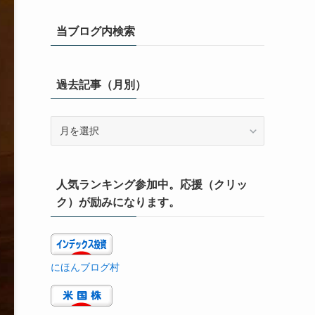
当ブログ内検索
過去記事（月別）
過
去
記
事
人気ランキング参加中。応援（クリッ
（月
別）
ク）が励みになります。
にほんブログ村