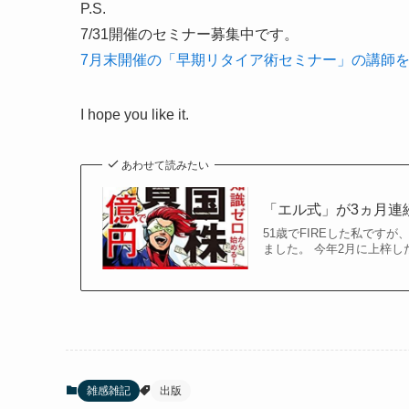
P.S.
7/31開催のセミナー募集中です。
7月末開催の「早期リタイア術セミナー」の講師
I hope you like it.
あわせて読みたい
「エル式」が3ヵ月連
51歳でFIREした私です
ました。 今年2月に上梓し
雑感雑記
出版