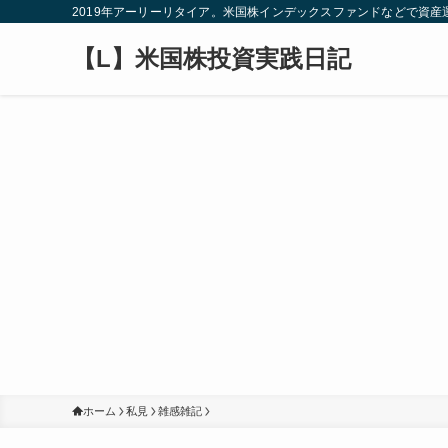
2019年アーリーリタイア。米国株インデックスファンドなどで資
【L】米国株投資実践日記
ホーム
私見
雑感雑記