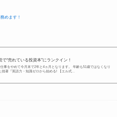
を務めます！
続で“売れている投資本”にランクイン！
が、仕事をやめて今月末で2年と4ヵ月となります。 年齢も51歳ではなくなり
た拙著『英語力・知識ゼロから始める! 【エル式...