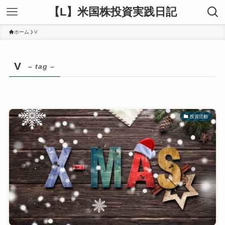
【L】米国株投資実践日記
ホーム
V
V
– tag –
投資活動