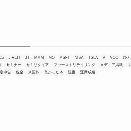
Co
J-REIT
JT
MMM
MO
MSFT
NISA
TSLA
V
VOO
ひふ
信
セミナー
セミリタイア
ファーストリテイリング
メディア掲載
定申告
税金
米国株
良かった本
読書
運用成績