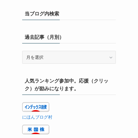
当ブログ内検索
過去記事（月別）
過
去
記
事
人気ランキング参加中。応援（クリッ
（月
別）
ク）が励みになります。
にほんブログ村