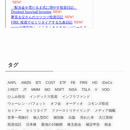
タグ
AAPL
AMZN
BTI
COST
ETF
FB
FIRE
HD
iDeCo
J-REIT
JT
MMM
MO
MSFT
NISA
TSLA
V
VOO
ひふみ投信
インデックス投資
インフラファンド
ウォーレン・バフェット
オフ会
オーディオ
コモンズ投信
セミナー
セミリタイア
ファーストリテイリング
メディア掲載
世界一周旅行
個人型DC
個別株
出版
売れた本
大江英樹
投資信託
日本株
最強の10銘柄
株主総会
確定申告
税金