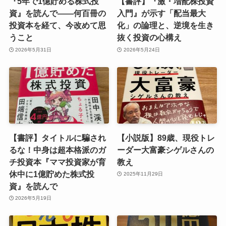
『5年で1億貯める株式投
【書評】『激・増配株投資
資』を読んで――何百冊の
入門』が示す「配当最大
投資本を経て、今改めて思
化」の論理と、逆境を生き
うこと
抜く投資の心構え
2026年5月31日
2026年5月24日
【書評】タイトルに騙され
【小説版】89歳、現役トレ
るな！中身は超本格派のガ
ーダー大富豪シゲルさんの
チ投資本『ママ投資家が育
教え
休中に1億貯めた株式投
2025年11月29日
資』を読んで
2026年5月19日