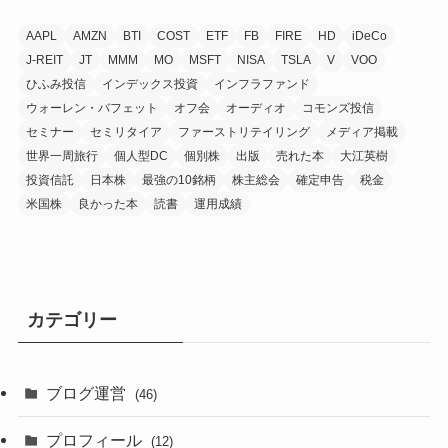
AAPL
AMZN
BTI
COST
ETF
FB
FIRE
HD
iDeCo
J-REIT
JT
MMM
MO
MSFT
NISA
TSLA
V
VOO
ひふみ投信
インデックス投資
インフラファンド
ウォーレン・バフェット
オフ会
オーディオ
コモンズ投信
セミナー
セミリタイア
ファーストリテイリング
メディア掲載
世界一周旅行
個人型DC
個別株
出版
売れた本
大江英樹
投資信託
日本株
最強の10銘柄
株主総会
確定申告
税金
米国株
良かった本
読書
運用成績
カテゴリー
ブログ運営
(46)
プロフィール
(12)