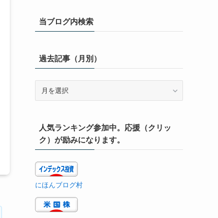
当ブログ内検索
過去記事（月別）
過
去
記
事
人気ランキング参加中。応援（クリッ
（月
別）
ク）が励みになります。
にほんブログ村