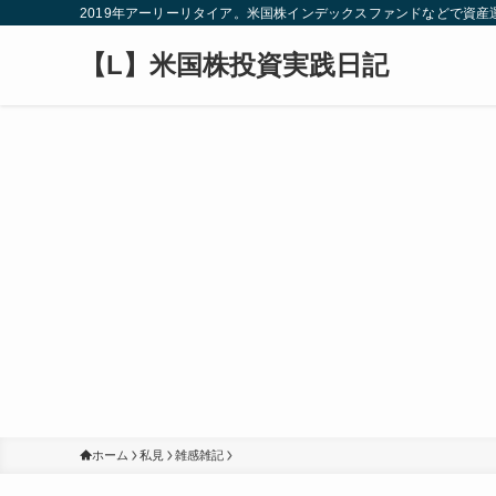
2019年アーリーリタイア。米国株インデックスファンドなどで資
【L】米国株投資実践日記
ホーム
私見
雑感雑記