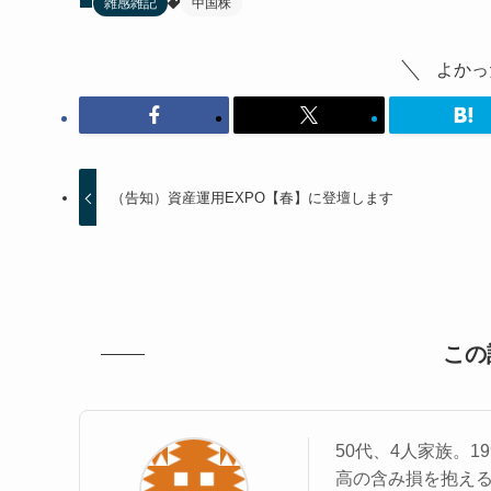
雑感雑記
中国株
よかっ
（告知）資産運用EXPO【春】に登壇します
この
50代、4人家族。
高の含み損を抱える