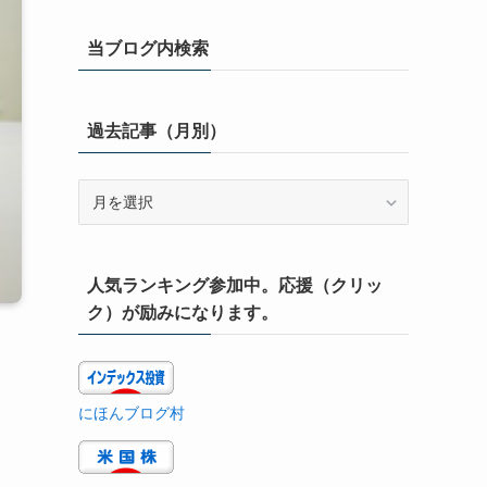
当ブログ内検索
過去記事（月別）
過
去
記
事
人気ランキング参加中。応援（クリッ
（月
別）
ク）が励みになります。
にほんブログ村