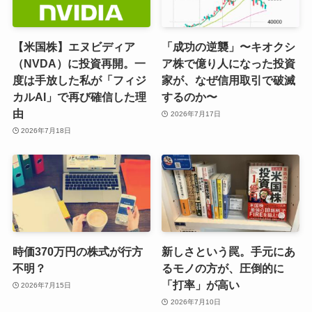
【米国株】エヌビディア
「成功の逆襲」〜キオクシ
（NVDA）に投資再開。一
ア株で億り人になった投資
度は手放した私が「フィジ
家が、なぜ信用取引で破滅
カルAI」で再び確信した理
するのか〜
由
2026年7月17日
2026年7月18日
時価370万円の株式が行方
新しさという罠。手元にあ
不明？
るモノの方が、圧倒的に
「打率」が高い
2026年7月15日
2026年7月10日