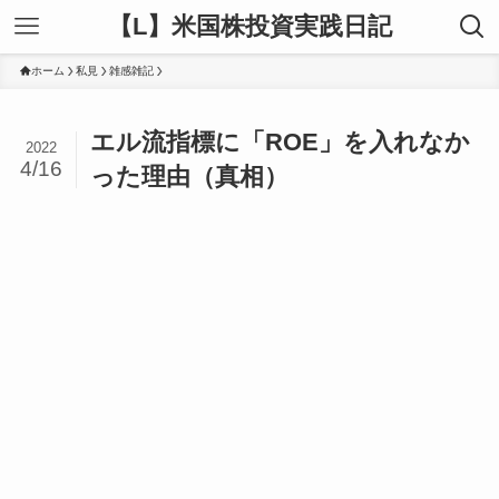
【L】米国株投資実践日記
ホーム
私見
雑感雑記
エル流指標に「ROE」を入れなか
2022
4/16
った理由（真相）