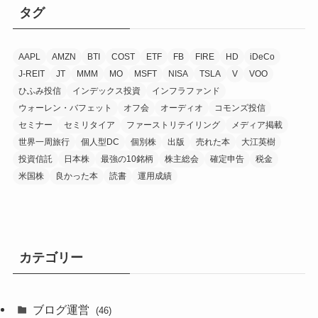
タグ
AAPL
AMZN
BTI
COST
ETF
FB
FIRE
HD
iDeCo
J-REIT
JT
MMM
MO
MSFT
NISA
TSLA
V
VOO
ひふみ投信
インデックス投資
インフラファンド
ウォーレン・バフェット
オフ会
オーディオ
コモンズ投信
セミナー
セミリタイア
ファーストリテイリング
メディア掲載
世界一周旅行
個人型DC
個別株
出版
売れた本
大江英樹
投資信託
日本株
最強の10銘柄
株主総会
確定申告
税金
米国株
良かった本
読書
運用成績
カテゴリー
ブログ運営
(46)