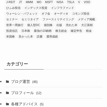
J-REIT
JT
MMM
MO
MSFT
NISA
TSLA
V
VOO
ひふみ投信
インデックス投資
インフラファンド
ウォーレン・バフェット
オフ会
オーディオ
コモンズ投信
セミナー
セミリタイア
ファーストリテイリング
メディア掲載
世界一周旅行
個人型DC
個別株
出版
売れた本
大江英樹
投資信託
日本株
最強の10銘柄
株主総会
確定申告
税金
米国株
良かった本
読書
運用成績
カテゴリー
ブログ運営
(46)
プロフィール
(12)
各種アドバイス
(5)