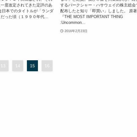
に一度改定されてきた定評のあ
するバークシャー・ハサウェイの株主総会
は日本でのタイトルが「ランダ
配布したと知り「即買い」しました。 原
だった頃（１９９０年代...
『THE MOST IMPORTANT THING
:Uncommon...
2016年2月23日
13
14
15
16