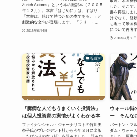
最近、米国株
Zurich Axioms』という本の翻訳本（２００５
した。そこで
年１２月）。本書「はじめに」は、ずばり
書を再読しまし
「本書は、賭けて勝つための本である。」と
けでなく、経
刺激的な文句が登場します。 『ラリー・...
ち返って米国
について再考す
2016年6月4日
2016年4月30日
投資本
『臆病な人でもうまくいく投資法』
ウォール街
は個人投資家の実情がよくわかる本
ー そんな
ファイナンシャル・ジャーナリストの竹川美
バートン・マ
奈子氏がプレジデント社から今年３月に出版
ダム・ウォー
したばかりの本（紙）を読みました。 読みや
ました。原書