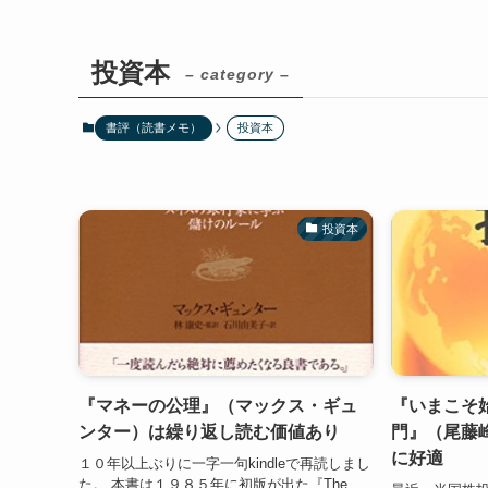
投資本
– category –
書評（読書メモ）
投資本
投資本
『マネーの公理』（マックス・ギュ
『いまこそ
ンター）は繰り返し読む価値あり
門』（尾藤
に好適
１０年以上ぶりに一字一句kindleで再読しまし
た。 本書は１９８５年に初版が出た『The