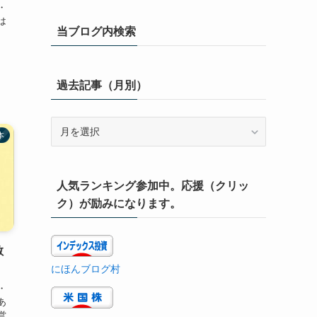
・
は
当ブログ内検索
.
過去記事（月別）
過
本
去
記
事
人気ランキング参加中。応援（クリッ
（月
別）
ク）が励みになります。
教
にほんブログ村
・
あ
営