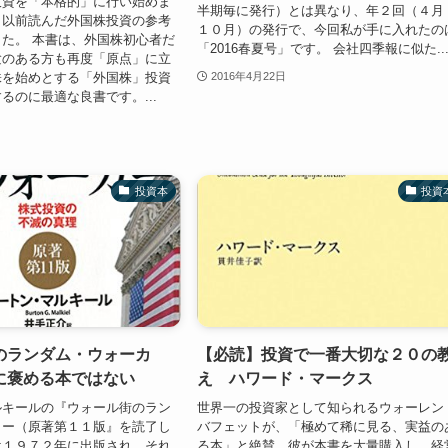
投資を「本格的」に行い始めま
半期毎に発行）とは異なり、年２回（４月
、以前読んだ外国株投資の参考
１０月）の発行で、今回私が手に入れたの
た。 本書は、外国株初心者だ
「2016春夏号」です。 会社四季報に似た..
験のある方も再度「原点」に立
株を始めとする「外国株」投資
2016年4月22日
るのに最適な良書です。...
投資本
投資
のランダム・ウォーカ
【必読】投資で一番大切な２０の
に褒める本ではない
え ハワード・マークス
ルキールの『ウォール街のラン
世界一の投資家として知られるウォーレン
カー（原著第１１版』を読了し
バフェットが、「極めて稀に見る、実益の
は１９７２年に出版され、それ
る本」と絶賛。彼が本書を大量購入し、経