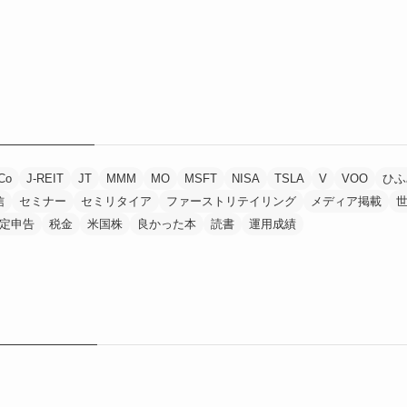
Co
J-REIT
JT
MMM
MO
MSFT
NISA
TSLA
V
VOO
ひふ
信
セミナー
セミリタイア
ファーストリテイリング
メディア掲載
定申告
税金
米国株
良かった本
読書
運用成績