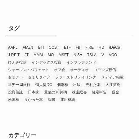
タグ
AAPL
AMZN
BTI
COST
ETF
FB
FIRE
HD
iDeCo
J-REIT
JT
MMM
MO
MSFT
NISA
TSLA
V
VOO
ひふみ投信
インデックス投資
インフラファンド
ウォーレン・バフェット
オフ会
オーディオ
コモンズ投信
セミナー
セミリタイア
ファーストリテイリング
メディア掲載
世界一周旅行
個人型DC
個別株
出版
売れた本
大江英樹
投資信託
日本株
最強の10銘柄
株主総会
確定申告
税金
米国株
良かった本
読書
運用成績
カテゴリー