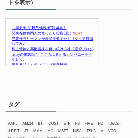
トを表示）
タグ
AAPL
AMZN
BTI
COST
ETF
FB
FIRE
HD
iDeCo
J-REIT
JT
MMM
MO
MSFT
NISA
TSLA
V
VOO