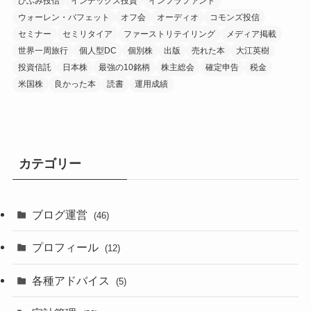
ひふみ投信
インデックス投資
インフラファンド
ウォーレン・バフェット
オフ会
オーディオ
コモンズ投信
セミナー
セミリタイア
ファーストリテイリング
メディア掲載
世界一周旅行
個人型DC
個別株
出版
売れた本
大江英樹
投資信託
日本株
最強の10銘柄
株主総会
確定申告
税金
米国株
良かった本
読書
運用成績
カテゴリー
ブログ運営
(46)
プロフィール
(12)
各種アドバイス
(5)