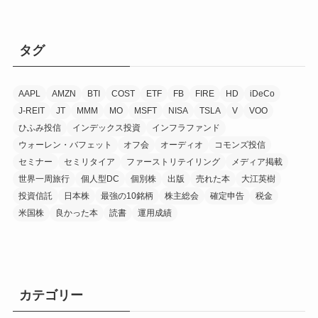
タグ
AAPL
AMZN
BTI
COST
ETF
FB
FIRE
HD
iDeCo
J-REIT
JT
MMM
MO
MSFT
NISA
TSLA
V
VOO
ひふみ投信
インデックス投資
インフラファンド
ウォーレン・バフェット
オフ会
オーディオ
コモンズ投信
セミナー
セミリタイア
ファーストリテイリング
メディア掲載
世界一周旅行
個人型DC
個別株
出版
売れた本
大江英樹
投資信託
日本株
最強の10銘柄
株主総会
確定申告
税金
米国株
良かった本
読書
運用成績
カテゴリー