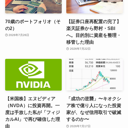
70歳のポートフォリオ（そ
【証券口座再配置の完了】
の2）
楽天証券から野村・SBI
へ。目的別に資産を整理・
2026年7月26日
移管した理由
2026年7月22日
【米国株】エヌビディア
「成功の逆襲」〜キオクシ
（NVDA）に投資再開。一
ア株で億り人になった投資
度は手放した私が「フィジ
家が、なぜ信用取引で破滅
カルAI」で再び確信した理
するのか〜
由
2026年7月17日