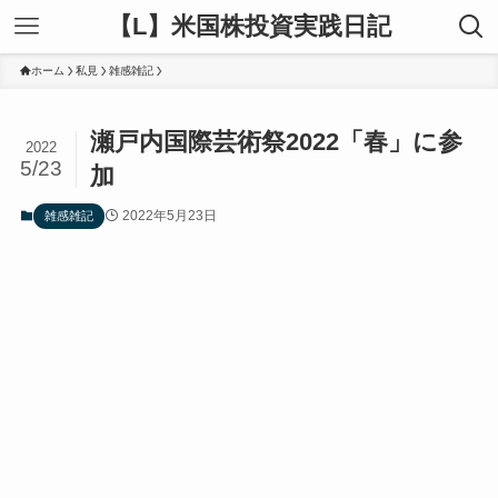
【L】米国株投資実践日記
ホーム
私見
雑感雑記
瀬戸内国際芸術祭2022「春」に参
2022
5/23
加
2022年5月23日
雑感雑記