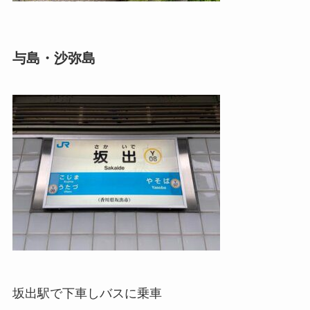
与島・沙弥島
坂出駅で下車しバスに乗車