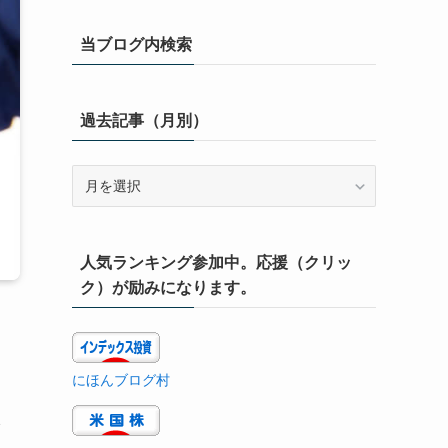
当ブログ内検索
過去記事（月別）
過
去
記
事
人気ランキング参加中。応援（クリッ
（月
別）
ク）が励みになります。
にほんブログ村
入