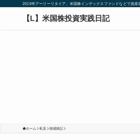
2019年アーリーリタイア。米国株インデックスファンドなどで資
【L】米国株投資実践日記
ホーム
私見
雑感雑記