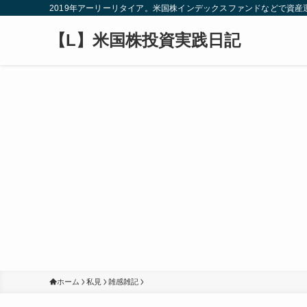
2019年アーリーリタイア。米国株インデックスファンドなどで資
【L】米国株投資実践日記
ホーム
私見
雑感雑記