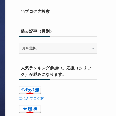
当ブログ内検索
過去記事（月別）
過
去
記
事
人気ランキング参加中。応援（クリッ
（月
別）
ク）が励みになります。
にほんブログ村