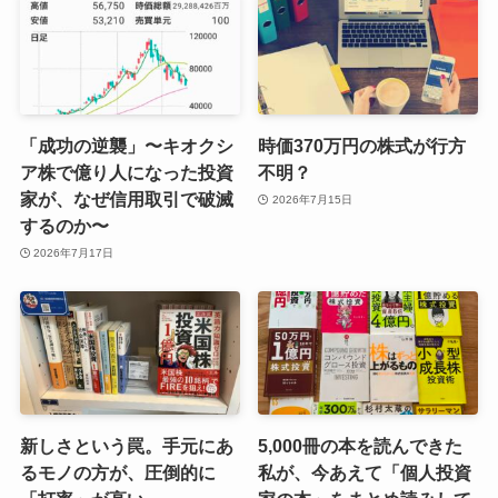
「成功の逆襲」〜キオクシ
時価370万円の株式が行方
ア株で億り人になった投資
不明？
家が、なぜ信用取引で破滅
2026年7月15日
するのか〜
2026年7月17日
新しさという罠。手元にあ
5,000冊の本を読んできた
るモノの方が、圧倒的に
私が、今あえて「個人投資