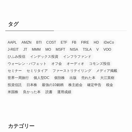
タグ
AAPL
AMZN
BTI
COST
ETF
FB
FIRE
HD
iDeCo
J-REIT
JT
MMM
MO
MSFT
NISA
TSLA
V
VOO
ひふみ投信
インデックス投資
インフラファンド
ウォーレン・バフェット
オフ会
オーディオ
コモンズ投信
セミナー
セミリタイア
ファーストリテイリング
メディア掲載
世界一周旅行
個人型DC
個別株
出版
売れた本
大江英樹
投資信託
日本株
最強の10銘柄
株主総会
確定申告
税金
米国株
良かった本
読書
運用成績
カテゴリー