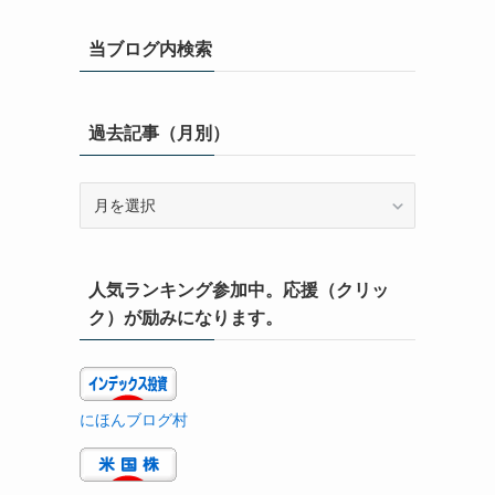
当ブログ内検索
過去記事（月別）
過
去
記
事
人気ランキング参加中。応援（クリッ
（月
別）
ク）が励みになります。
にほんブログ村