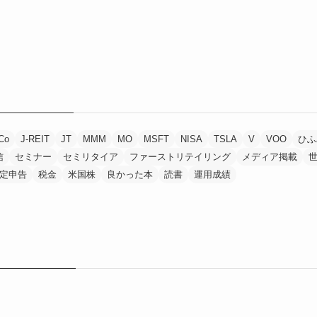
Co
J-REIT
JT
MMM
MO
MSFT
NISA
TSLA
V
VOO
ひふ
信
セミナー
セミリタイア
ファーストリテイリング
メディア掲載
定申告
税金
米国株
良かった本
読書
運用成績