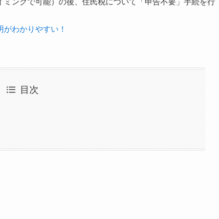
イミングで可能）の後、住民税について「申告不要」手続を行
。
明がわかりやすい！
目次