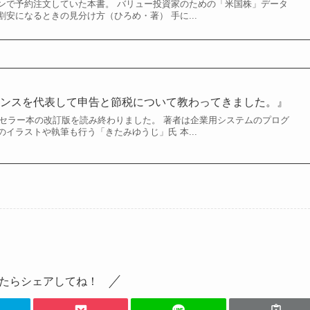
ンで予約注文していた本書。 バリュー投資家のための「米国株」データ
安になるときの見分け方（ひろめ・著） 手に...
ランスを代表して申告と節税について教わってきました。』
ストセラー本の改訂版を読み終わりました。 著者は企業用システムのプログ
イラストや執筆も行う「きたみゆうじ」氏 本...
たらシェアしてね！