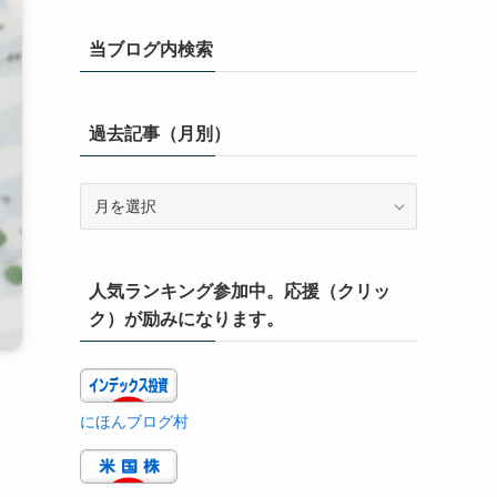
当ブログ内検索
過去記事（月別）
過
去
記
事
人気ランキング参加中。応援（クリッ
（月
別）
ク）が励みになります。
にほんブログ村