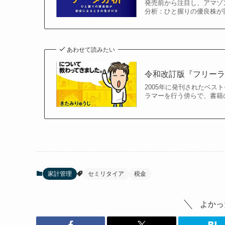
発売前から注目し、アマゾ
分析：ひと握りの優良株が割
あわせて読みたい
令和改訂版『フリー
2005年に発刊されたベ
ラマーを行う傍らで、書籍の
家計管理
セミリタイア
税金
よかっ