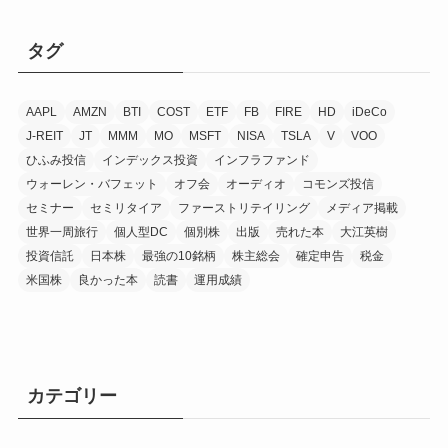
タグ
AAPL
AMZN
BTI
COST
ETF
FB
FIRE
HD
iDeCo
J-REIT
JT
MMM
MO
MSFT
NISA
TSLA
V
VOO
ひふみ投信
インデックス投資
インフラファンド
ウォーレン・バフェット
オフ会
オーディオ
コモンズ投信
セミナー
セミリタイア
ファーストリテイリング
メディア掲載
世界一周旅行
個人型DC
個別株
出版
売れた本
大江英樹
投資信託
日本株
最強の10銘柄
株主総会
確定申告
税金
米国株
良かった本
読書
運用成績
カテゴリー