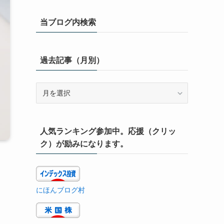
当ブログ内検索
過去記事（月別）
過
去
記
事
人気ランキング参加中。応援（クリッ
（月
別）
ク）が励みになります。
に
にほんブログ村