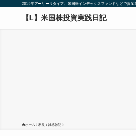
2019年アーリーリタイア。米国株インデックスファンドなどで資
【L】米国株投資実践日記
ホーム
私見
雑感雑記