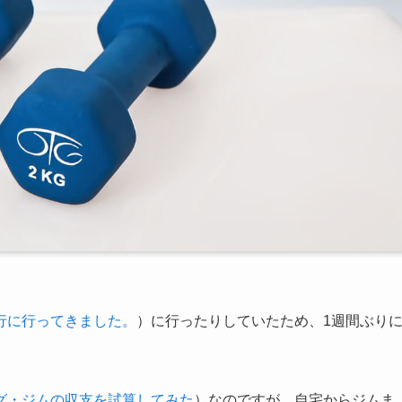
行に行ってきました。
）に行ったりしていたため、1週間ぶり
グ・ジムの収支を試算してみた
）なのですが、自宅からジムま