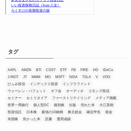
タグ
AAPL
AMZN
BTI
COST
ETF
FB
FIRE
HD
iDeCo
J-REIT
JT
MMM
MO
MSFT
NISA
TSLA
V
VOO
ひふみ投信
インデックス投資
インフラファンド
ウォーレン・バフェット
オフ会
オーディオ
コモンズ投信
セミナー
セミリタイア
ファーストリテイリング
メディア掲載
世界一周旅行
個人型DC
個別株
出版
売れた本
大江英樹
投資信託
日本株
最強の10銘柄
株主総会
確定申告
税金
米国株
良かった本
読書
運用成績