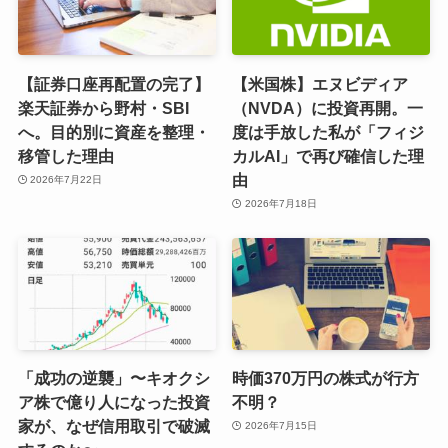
【証券口座再配置の完了】
【米国株】エヌビディア
楽天証券から野村・SBI
（NVDA）に投資再開。一
へ。目的別に資産を整理・
度は手放した私が「フィジ
移管した理由
カルAI」で再び確信した理
由
2026年7月22日
2026年7月18日
「成功の逆襲」〜キオクシ
時価370万円の株式が行方
ア株で億り人になった投資
不明？
家が、なぜ信用取引で破滅
2026年7月15日