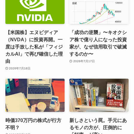
【米国株】エヌビディア
「成功の逆襲」〜キオクシ
（NVDA）に投資再開。一
ア株で億り人になった投資
度は手放した私が「フィジ
家が、なぜ信用取引で破滅
カルAI」で再び確信した理
するのか〜
由
2026年7月17日
2026年7月18日
時価370万円の株式が行方
新しさという罠。手元にあ
不明？
るモノの方が、圧倒的に