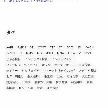
タグ
AAPL
AMZN
BTI
COST
ETF
FB
FIRE
HD
iDeCo
J-REIT
JT
MMM
MO
MSFT
NISA
TSLA
V
VOO
ひふみ投信
インデックス投資
インフラファンド
ウォーレン・バフェット
オフ会
オーディオ
コモンズ投信
セミナー
セミリタイア
ファーストリテイリング
メディア掲載
世界一周旅行
個人型DC
個別株
出版
売れた本
大江英樹
投資信託
日本株
最強の10銘柄
株主総会
確定申告
税金
米国株
良かった本
読書
運用成績