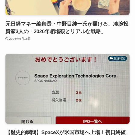
元日経マネー編集長・中野目純一氏が届ける、凄腕投
資家3人の「2026年相場観とリアルな戦略」
2026年6月18日
雑感雑記
【歴史的瞬間】SpaceXが米国市場へ上場！初日終値