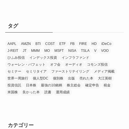
タグ
AAPL
AMZN
BTI
COST
ETF
FB
FIRE
HD
iDeCo
J-REIT
JT
MMM
MO
MSFT
NISA
TSLA
V
VOO
ひふみ投信
インデックス投資
インフラファンド
ウォーレン・バフェット
オフ会
オーディオ
コモンズ投信
セミナー
セミリタイア
ファーストリテイリング
メディア掲載
世界一周旅行
個人型DC
個別株
出版
売れた本
大江英樹
投資信託
日本株
最強の10銘柄
株主総会
確定申告
税金
米国株
良かった本
読書
運用成績
カテゴリー