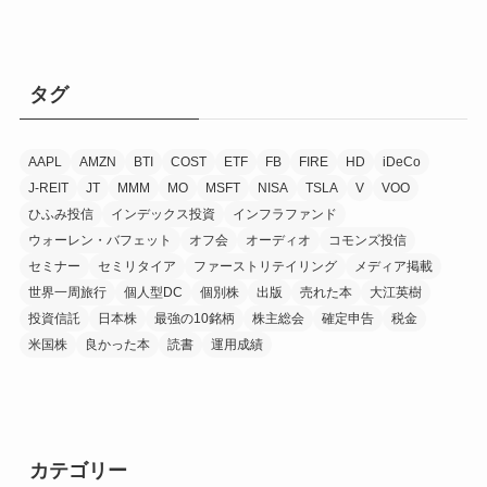
タグ
AAPL
AMZN
BTI
COST
ETF
FB
FIRE
HD
iDeCo
J-REIT
JT
MMM
MO
MSFT
NISA
TSLA
V
VOO
ひふみ投信
インデックス投資
インフラファンド
ウォーレン・バフェット
オフ会
オーディオ
コモンズ投信
セミナー
セミリタイア
ファーストリテイリング
メディア掲載
世界一周旅行
個人型DC
個別株
出版
売れた本
大江英樹
投資信託
日本株
最強の10銘柄
株主総会
確定申告
税金
米国株
良かった本
読書
運用成績
カテゴリー