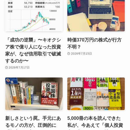
「成功の逆襲」〜キオクシ
時価370万円の株式が行方
ア株で億り人になった投資
不明？
家が、なぜ信用取引で破滅
2026年7月15日
するのか〜
2026年7月17日
新しさという罠。手元にあ
5,000冊の本を読んできた
るモノの方が、圧倒的に
私が、今あえて「個人投資