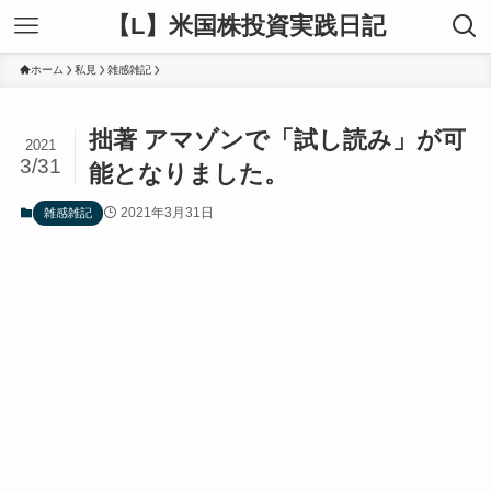
【L】米国株投資実践日記
ホーム
私見
雑感雑記
拙著 アマゾンで「試し読み」が可
2021
3/31
能となりました。
2021年3月31日
雑感雑記