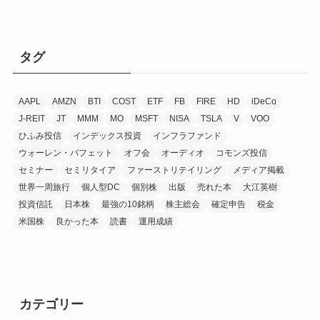
タグ
AAPL
AMZN
BTI
COST
ETF
FB
FIRE
HD
iDeCo
J-REIT
JT
MMM
MO
MSFT
NISA
TSLA
V
VOO
ひふみ投信
インデックス投資
インフラファンド
ウォーレン・バフェット
オフ会
オーディオ
コモンズ投信
セミナー
セミリタイア
ファーストリテイリング
メディア掲載
世界一周旅行
個人型DC
個別株
出版
売れた本
大江英樹
投資信託
日本株
最強の10銘柄
株主総会
確定申告
税金
米国株
良かった本
読書
運用成績
カテゴリー