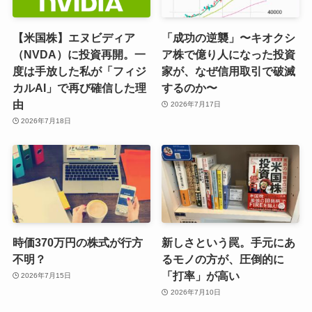
【米国株】エヌビディア
「成功の逆襲」〜キオクシ
（NVDA）に投資再開。一
ア株で億り人になった投資
度は手放した私が「フィジ
家が、なぜ信用取引で破滅
カルAI」で再び確信した理
するのか〜
由
2026年7月17日
2026年7月18日
時価370万円の株式が行方
新しさという罠。手元にあ
不明？
るモノの方が、圧倒的に
「打率」が高い
2026年7月15日
2026年7月10日