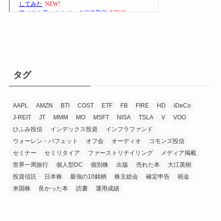
タグ
AAPL
AMZN
BTI
COST
ETF
FB
FIRE
HD
iDeCo
J-REIT
JT
MMM
MO
MSFT
NISA
TSLA
V
VOO
ひふみ投信
インデックス投資
インフラファンド
ウォーレン・バフェット
オフ会
オーディオ
コモンズ投信
セミナー
セミリタイア
ファーストリテイリング
メディア掲載
世界一周旅行
個人型DC
個別株
出版
売れた本
大江英樹
投資信託
日本株
最強の10銘柄
株主総会
確定申告
税金
米国株
良かった本
読書
運用成績